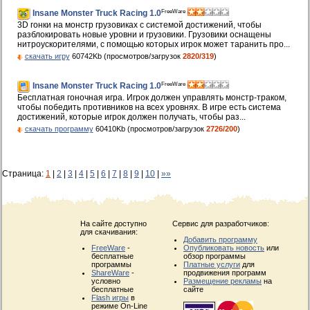
FreeWare
Insane Monster Truck Racing 1.0
3D гонки на монстр грузовиках с системой достижений, чтобы
разблокировать новые уровни и грузовики. Грузовики оснащены
нитроускорителями, с помощью которых игрок может таранить про...
скачать игру
60742Kb (просмотров/загрузок
2820/319
)
FreeWare
Insane Monster Truck Racing 1.0
Бесплатная гоночная игра. Игрок должен управлять монстр-траком,
чтобы победить противников на всех уровнях. В игре есть система
достижений, которые игрок должен получать, чтобы раз...
скачать программу
60410Kb (просмотров/загрузок
2726/200
)
Страница:
1
|
2
|
3
|
4
|
5
|
6
|
7
|
8
|
9
|
10
|
»»
На сайте доступно
Сервис для разработчиков:
для скачивания:
Добавить программу
FreeWare
-
Опубликовать новость
или
бесплатные
обзор программы
программы
Платные услуги
для
ShareWare
-
продвижения программ
условно
Размещение рекламы
на
бесплатные
сайте
Flash игры
в
режиме On-Line