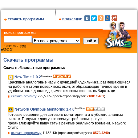
скачать программы
в закладки
поиск программы
например:
new
weather
Скачать программы
Скачать бесплатные программы:
FreeWare
New Time 1.0.2
Красивые аналоговые часы с функцией будильника, размещающиеся
на рабочем столе поверх всех окон, отображающие точное время в
удобном наглядном виде, имеется возможность выбирать ди...
скачать утилиту
725,5 Кб (просмотров/загрузок
21001/5461
)
FreeWare
Network Olympus Monitoring 1.4.0
Готовые решения для сетевого мониторинга и глубокого анализа
систем. Получите доступ ко всем устройствам сразу и
проанализируйте вашу сеть в режиме реального времени. Network
Olymp...
скачать программу
111321Kb (просмотров/загрузок
8579/4240
)