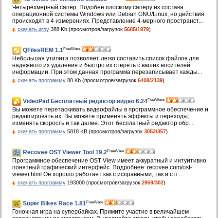
Четырёхмерный сапёр. Подобен плоскому сапёру из состава
операционной системы Windows или Debian GNU/Linux, но действия
происходят в 4 измерениях. Представление 4-мерного пространст...
скачать игру
388 Kb (просмотров/загрузок
5685/1979
)
FreeWare
QFilesREM 1.1
Небольшая утилита позволяет легко составить список файлов для
надежного их удаления и быстро их стереть с ваших носителей
информации. При этом данная программа перезаписывает кажды...
скачать программу
80 Kb (просмотров/загрузок
6408/2139
)
FreeWare
VideoPad Бесплатный редактор видео 6.24
Вы можете перетаскивать видеофайлы в программное обеспечение и
редактировать их. Вы можете применять эффекты и переходы,
изменять скорость и так далее. Этот бесплатный редактор обр...
скачать программу
5818 KB (просмотров/загрузок
3052/357
)
FreeWare
Recovee OST Viewer Tool 19.2
Программное обеспечение OST View имеет аккуратный и интуитивно
понятный графический интерфейс. Подробнее: recovee.com/ost-
viewer.html Он хорошо работает как с исправными, так и с п...
скачать программу
193000 (просмотров/загрузок
2959/302
)
FreeWare
Super Bikes Race 1.81
Гоночная игра на супербайках. Примите участие в величайшем