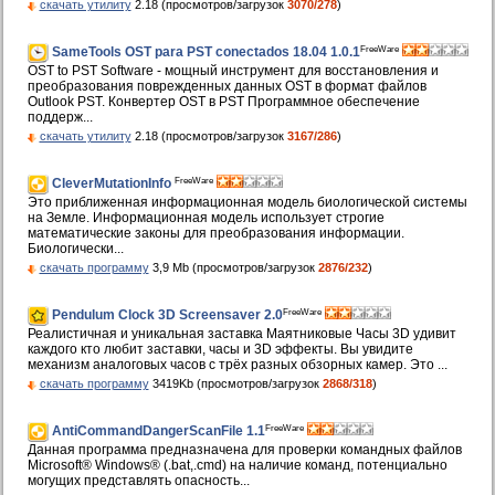
скачать утилиту
2.18 (просмотров/загрузок
3070/278
)
FreeWare
SameTools OST para PST conectados 18.04 1.0.1
OST to PST Software - мощный инструмент для восстановления и
преобразования поврежденных данных OST в формат файлов
Outlook PST. Конвертер OST в PST Программное обеспечение
поддерж...
скачать утилиту
2.18 (просмотров/загрузок
3167/286
)
FreeWare
CleverMutationInfo
Это приближенная информационная модель биологической системы
на Земле. Информационная модель использует строгие
математические законы для преобразования информации.
Биологически...
скачать программу
3,9 Mb (просмотров/загрузок
2876/232
)
FreeWare
Pendulum Clock 3D Screensaver 2.0
Реалистичная и уникальная заставка Маятниковые Часы 3D удивит
каждого кто любит заставки, часы и 3D эффекты. Вы увидите
механизм аналоговых часов с трёх разных обзорных камер. Это ...
скачать программу
3419Kb (просмотров/загрузок
2868/318
)
FreeWare
AntiCommandDangerScanFile 1.1
Данная программа предназначена для проверки командных файлов
Microsoft® Windows® (.bat,.cmd) на наличие команд, потенциально
могущих представлять опасность...