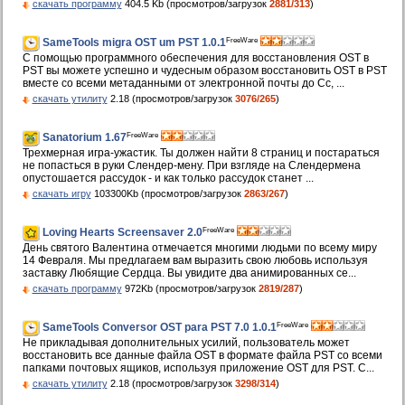
скачать программу
404.5 Kb (просмотров/загрузок
2881/313
)
FreeWare
SameTools migra OST um PST 1.0.1
С помощью программного обеспечения для восстановления OST в
PST вы можете успешно и чудесным образом восстановить OST в PST
вместе со всеми метаданными от электронной почты до Cc, ...
скачать утилиту
2.18 (просмотров/загрузок
3076/265
)
FreeWare
Sanatorium 1.67
Трехмерная игра-ужастик. Ты должен найти 8 страниц и постараться
не попасться в руки Слендер-мену. При взгляде на Слендермена
опустошается рассудок - и как только рассудок станет ...
скачать игру
103300Kb (просмотров/загрузок
2863/267
)
FreeWare
Loving Hearts Screensaver 2.0
День святого Валентина отмечается многими людьми по всему миру
14 Февраля. Мы предлагаем вам выразить свою любовь используя
заставку Любящие Сердца. Вы увидите два анимированных се...
скачать программу
972Kb (просмотров/загрузок
2819/287
)
FreeWare
SameTools Conversor OST para PST 7.0 1.0.1
Не прикладывая дополнительных усилий, пользователь может
восстановить все данные файла OST в формате файла PST со всеми
папками почтовых ящиков, используя приложение OST для PST. С...
скачать утилиту
2.18 (просмотров/загрузок
3298/314
)