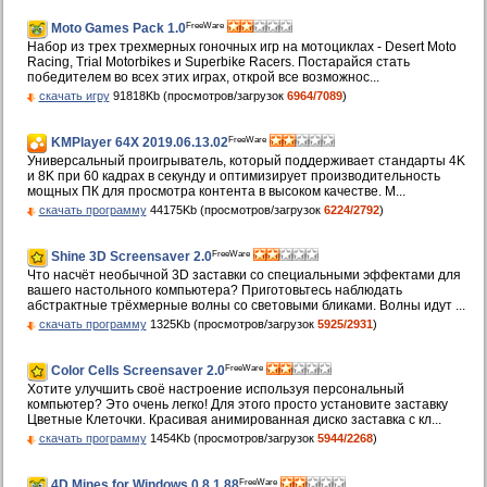
FreeWare
Moto Games Pack 1.0
Набор из трех трехмерных гоночных игр на мотоциклах - Desert Moto
Racing, Trial Motorbikes и Superbike Racers. Постарайся стать
победителем во всех этих играх, открой все возможнос...
скачать игру
91818Kb (просмотров/загрузок
6964/7089
)
FreeWare
KMPlayer 64X 2019.06.13.02
Универсальный проигрыватель, который поддерживает стандарты 4K
и 8K при 60 кадрах в секунду и оптимизирует производительность
мощных ПК для просмотра контента в высоком качестве. М...
скачать программу
44175Kb (просмотров/загрузок
6224/2792
)
FreeWare
Shine 3D Screensaver 2.0
Что насчёт необычной 3D заставки со специальными эффектами для
вашего настольного компьютера? Приготовьтесь наблюдать
абстрактные трёхмерные волны со световыми бликами. Волны идут ...
скачать программу
1325Kb (просмотров/загрузок
5925/2931
)
FreeWare
Color Cells Screensaver 2.0
Хотите улучшить своё настроение используя персональный
компьютер? Это очень легко! Для этого просто установите заставку
Цветные Клеточки. Красивая анимированная диско заставка с кл...
скачать программу
1454Kb (просмотров/загрузок
5944/2268
)
FreeWare
4D Mines for Windows 0.8.1.88