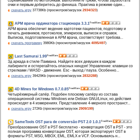
соревновании по мотогонкам. Выполняйте трюки, чтобы заработать
очки и первым доберитесь до финиша. Практика в режиме один...
скачать игру
37738Kb (просмотров/загрузок
2934/323
)
FreeWare
АРМ врача ординатора стационара 3.3.1
АРМ врача обеспечит ведение картотеки пациентов, подготовку и
печать дневников, протоколов, эпикризов, выписок и справок.
Выписка, подготовленная в АРМ врача, соответствует требова...
скачать программу
3980Kb (просмотров/загрузок
4095/497
)
FreeWare
Last Samurai 1.99
3д аркада в стиле Пакмана. Найдите всех девушек в каждом
лабиринте и остерегайтесь опасных ниндзя! Управление: клавиши со
стрелками / WASD - движение. Esc - выход / пауза. Особенно...
скачать игру
39429Kb (просмотров/загрузок
2832/288
)
FreeWare
4D Mines for Windows 0.7.0.85
Четырёхмерный сапёр. Подобен плоскому сапёру из состава
операционной системы Windows или Debian GNU/Linux, но действия
происходят в 4 измерениях. Представление 4-мерного пространст...
скачать игру
272Kb (просмотров/загрузок
2909/199
)
FreeWare
SameTools OST para de conversão PST 2.0 1.0.1
Преобразование OST в PST бесплатно - конвертация OST в PST - это
полная программа конвертации OST, которая экспортирует OST в
форматы PST, MSG, MBOX, EML, EMLX и VCF. Основываясь н...