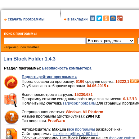
скачать программы
в закладки
поиск программы
например:
new weather
Lim Block Folder 1.4.3
Раздел программы:
Безопасность компьютера
Поднять рейтинг программе »
Проголосовали за программу:
6166
средняя оценка:
16222,1
Опубликована в сборнике программ:
04.06.2015 г.
Всего просмотров и загрузок:
15230/681
Программу скачали сегодня/вчера/за неделю и за месяц:
0/1/3/13
Получить код счётчика
загрузок программ
для страницы программ
Операционная система:
Windows All Platform
Размер программы (дистрибутива):
2984 Kb
Тип лицензии:
FreeWare
Автор/Издатель:
MaxLim
(
все программы
разработчика)
Cайт программы:
maxlim.org/files_s160.html
Обсудить программу:
Lim Block Folder
на нашем
форуме софта