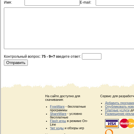
Имя:
E-mail:
Контрольный вопрос:
75 - 9=?
введите ответ:
На сайте доступно для
Сервис для разработч
скачивания:
Добавить програм
FreeWare
- бесплатные
Опубликовать нов
программы
Платные услуги
дл
ShareWare
- условно
Размещение рекл
бесплатные
Flash игры
в режиме On-
Line
Чит коды
и обзоры игр