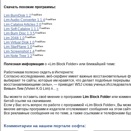
Скачать похожие программы:
FreeWare
Lim BurnDisk 1.2
FreeWare
Lim Audio Converter 1.1.4
FreeWare
Lim Catalog Articles 2.0
FreeWare
Lim Soft Catalog 1.1.1
FreeWare
Lim Burn Disc 1.3.5
FreeWare
Lim 2048 1.0
FreeWare
Lim Virtual Disk 1.0
FreeWare
Lim StarPlane 1.0
FreeWare
Lim Screenshot 1.4
FreeWare
Lim Note Tree 1.2
Полезная информация
о «Lim Block Folder» или ближайшей теме:
Работникам полезно сидеть в Интернете:
Согласно исследованию, веб-серфинг имеет важные восстановительные ф
выбирают те сайты, которые им нравятся, что делает подобные перерывы
восстанавливающими силы», — приводит WSJ слова ученых.Исследователи 
Вивьен Лим (Vivien K.G Lim) п...
»
Вы можете оставить своё мнение о программе
Lim Block Folder
или коммен
битой ссылке на скачивание.
Если у Вас есть вопрос по работе с программой «Lim Block Folder», Вы может
многие авторы программ и издатели отслеживают сообщения на этом сайт
Все рекламные сообщения не по теме, а также ссылками и телефонами буд
Комментарии на нашем портале софта: