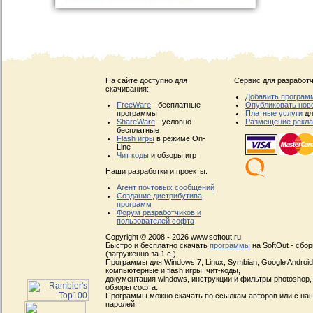
На сайте доступно для
Сервис для разработч
скачивания:
Добавить програм
FreeWare
- бесплатные
Опубликовать нов
программы
Платные услуги
дл
ShareWare
- условно
Размещение рекл
бесплатные
Flash игры
в режиме On-
Line
Чит коды
и обзоры игр
Наши разработки и проекты:
Агент почтовых сообщений
Создание дистрибутива
программ
Форум разработчиков и
пользователей софта
Copyright © 2008 - 2026 www.softout.ru
Быстро и бесплатно скачать
программы
на SoftOut - сбо
(загруженно за 1 с.)
Программы для Windows 7, Linux, Symbian, Google Android, 
компьютерные и flash игры, чит-коды,
документация windows, инструкции и фильтры photoshop,
обзоры софта.
Программы можно скачать по ссылкам авторов или с наш
паролей.