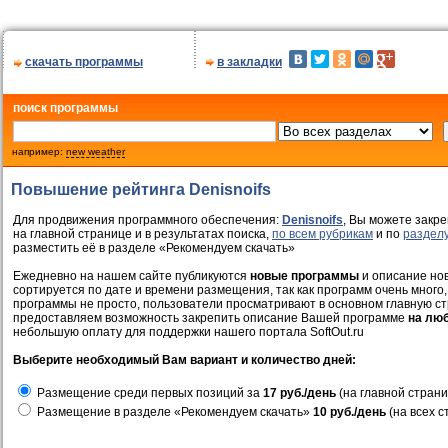
скачать программы
в закладки
поиск программы
например:
new weather
Повышение рейтинга Denisnoifs
Для продвижения программного обеспечения:
Denisnoifs
, Вы можете закре
на главной странице и в результатах поиска,
по всем рубрикам
и по
раздел
разместить её в разделе «Рекомендуем скачать»
Ежедневно на нашем сайте публикуются
новые программы
и описание нов
сортируется по дате и времени размещения, так как программ очень много,
программы не просто, пользователи просматривают в основном главную ст
предоставляем возможность закрепить описание Вашей программе
на лю
небольшую оплату для поддержки нашего портала SoftOut.ru
Выберите необходимый Вам вариант и количество дней:
Размещение среди первых позиций за
17 руб./день
(на главной страни
Размещение в разделе «Рекомендуем скачать»
10 руб./день
(на всех с