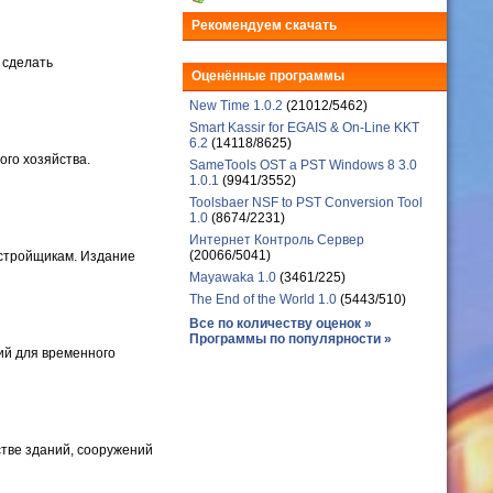
Рекомендуем скачать
 сделать
Оценённые программы
New Time 1.0.2
(21012/5462)
Smart Kassir for EGAIS & On-Line KKT
6.2
(14118/8625)
го хозяйства.
SameTools OST a PST Windows 8 3.0
1.0.1
(9941/3552)
Toolsbaer NSF to PST Conversion Tool
1.0
(8674/2231)
Интернет Контроль Сервер
(20066/5041)
астройщикам. Издание
Mayawaka 1.0
(3461/225)
The End of the World 1.0
(5443/510)
Все по количеству оценок »
Программы по популярности »
ий для временного
тве зданий, сооружений