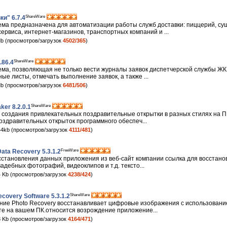
ShareWare
и" 6.7.4
а предназначена для автоматизации работы служб доставки: пиццерий, суш
ервиса, интернет-магазинов, транспортных компаний и ...
b (просмотров/загрузок
4502/365
)
ShareWare
.86.4
а, позволяющая не только вести журналы заявок диспетчерской службы ЖКХ
ые листы, отмечать выполнение заявок, а также ...
b (просмотров/загрузок
6481/506
)
ShareWare
er 8.2.0.1
создания привлекательных поздравительные открытки в разных стилях на ПК
оздравительных открыток программного обеспеч...
4kb (просмотров/загрузок
4111/481
)
FreeWare
ata Recovery 5.3.1.2
осстановления данных приложения из веб-сайт компании ссылка для восстан
адебных фотографий, видеоклипов и т.д. тексто...
 Kb (просмотров/загрузок
4238/424
)
ShareWare
ecovery Software 5.3.1.2
ие Photo Recovery восстанавливает цифровые изображения с использовани
те на вашем ПК.относится возрождение приложение...
 Kb (просмотров/загрузок
4164/471
)