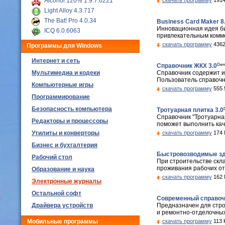
Alcohol 120% 1.9.7.6221
скачать программу
1914
Light Alloy 4.3.717
The Bat! Pro 4.0.34
Business Card Maker 8
Инновационная идея би
ICQ 6.0.6063
привлекательным коммер
скачать программу
4362
Программы для Windows
Интернет и сеть
Dem
Справочник ЖКХ 3.0
Мультимедиа и кодеки
Справочник содержит и
Пользователь справочн
Компьютерные игры
скачать программу
555 
Программирование
Безопасность компьютера
Тротуарная плитка 3.0
Справочник "Тротуарна
Редакторы и процессоры
поможет выполнить каче
Утилиты и конверторы
скачать программу
174 
Бизнес и бухгалтерия
Быстровозводимые зда
Рабочий стол
При строительстве скл
проживания рабочих от
Образование и наука
скачать программу
162 
Электронные журналы
Остальной софт
Современный справочн
Драйвера устройств
Предназначен для стро
и ремонтно-отделочных
Мобильные программы
скачать программу
113 