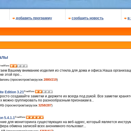
добавить программу
сообщить новость
в
алы
reeWare
аем Вашему вниманию изделия из стекла для дома и офиса.Наша организ
е этой про...
anoeu (просмотров/загрузок
2880/219
)
FreeWare
te Edition 3.21
 просто создавайте заметки и держите их всегда под рукой. Все заметки хранят
 можно группировать по разнообразным признакам в...
Kb (просмотров/загрузок
3258/287
)
FreeWare
n 5.4.1.1
ние для мониторинга существующих на веб-адрес, который является инстру
фера обмена записей всех анонимного пользоват...