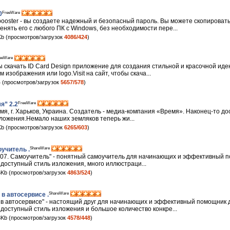
FreeWare
0
ooster - вы создаете надежный и безопасный пароль. Вы можете скопироват
нять его с любого ПК с Windows, без необходимости пере...
b (просмотров/загрузок
4086/424
)
eeWare
бы скачать ID Card Design приложение для создания стильной и красочной и
изображения или logo.Visit на сайт, чтобы скача...
 (просмотров/загрузок
5657/578
)
FreeWare
я” 2.2
я, г. Харьков, Украина. Создатель - медиа-компания «Время». Наконец-то дос
иложения.Немало наших земляков теперь жи...
b (просмотров/загрузок
6265/603
)
ShareWare
оучитель .
 2007. Самоучитель" - понятный самоучитель для начинающих и эффективный
 доступный стиль изложения, много иллюстраци...
Kb (просмотров/загрузок
4863/524
)
ShareWare
в автосервисе .
 в автосервисе" - настоящий друг для начинающих и эффективный помощник
 доступный стиль изложения и большое количество конкре...
Kb (просмотров/загрузок
4578/448
)