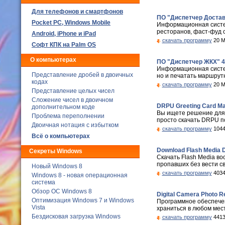
Для телефонов и смартфонов
ПО "Диспетчер Доставк
Poсket PC, Windows Mobile
Информационная систем
ресторанов, фаст-фуд с
Android, iPhone и iPad
скачать программу
20 M
Софт КПК на Palm OS
О компьютерах
ПО "Диспетчер ЖКХ" 4
Информационная систем
Представление дробей в двоичных
но и печатать маршрутн
кодах
скачать программу
20 M
Представление целых чисел
Сложение чисел в двоичном
DRPU Greeting Card Mak
дополнительном коде
Вы ищете решение для 
Проблема переполнении
просто скачать DRPU п
Двоичная нотация с избытком
скачать программу
1044
Всё о компьютерах
Download Flash Media D
Секреты Windows
Скачать Flash Media в
пропавших без вести св
Новый Windows 8
скачать программу
4034
Windows 8 - новая операционная
система
Обзор ОС Windows 8
Digital Camera Photo R
Оптимизация Windows 7 и Windows
Программное обеспечен
Vista
храниться в любом мес
Бездисковая загрузка Windows
скачать программу
4413