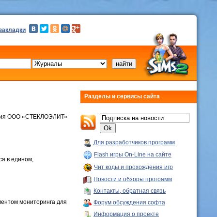
 закладки
Разделы и сервисы сайта
ация ООО «СТЕКЛОЭЛИТ»
Для разработчиков программ
Flash игры On-Line на сайте
ся в едином,
Чит коды и прохождения игр
Новости и обзоры программ
Контакты, обратная связь
ментом мониторинга для
Форум обсуждения софта
Информация о проекте