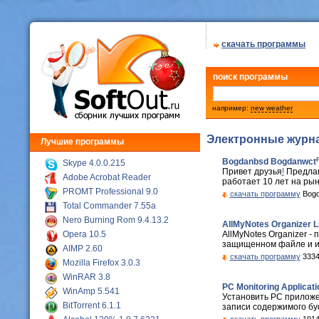
скачать программы
поиск программы
например:
new weather
Электронные журн
Лучшие программы
F
Bogdanbsd Bogdanwct
Skype 4.0.0.215
Привет друзья
!
Предлаг
Adobe Acrobat Reader
работает 10 лет на рынк
PROMT Professional 9.0
скачать программу
Bogd
Total Commander 7.55a
Nero Burning Rom 9.4.13.2
AllMyNotes Organizer Li
Opera 10.5
AllMyNotes Organizer -
защищенном файле и их
AIMP 2.60
скачать программу
3334
Mozilla Firefox 3.0.3
WinRAR 3.8
PC Monitoring Applicatio
WinAmp 5.541
Установить PC приложе
BitTorrent 6.1.1
записи содержимого бу