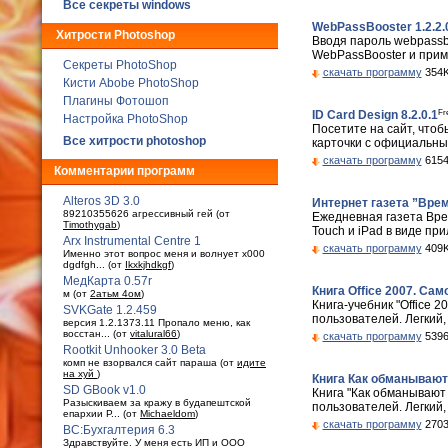
Все секреты windows
WebPassBooster 1.2.2.
Хитрости Photoshop
Вводя пароль webpassb
WebPassBooster и приме
Секреты PhotoShop
скачать программу
354K
Кисти Abobe PhotoShop
Плагины Фотошоп
Fr
ID Card Design 8.2.0.1
Настройка PhotoShop
Посетите на сайт, что
Все хитрости photoshop
карточки с официальным 
скачать программу
6154
Комментарии программ
Alteros 3D 3.0
Интернет газета ”Врем
89210355626 агрессивный гей (от
Ежедневная газета Врем
Timothygab
)
Touch и iPad в виде пр
Arx Instrumental Centre 1
скачать программу
409K
Именно этот вопрос меня и волнует x000
dgdfgh... (от
Ikxkjhdkgf
)
МедКарта 0.57r
Книга Office 2007. Сам
м (от
2атьм 4ом
)
Книга-учебник "Office
SVKGate 1.2.459
пользователей. Легкий,
версия 1.2.1373.11 Пропало меню, как
восстан... (от
vitalural66
)
скачать программу
5396
Rootkit Unhooker 3.0 Beta
комп не взорвался сайт параша (от
идите
на хуй
)
Книга Как обманывают 
SD GBook v1.0
Книга "Как обманывают
Разыскиваем за кражу в будaпештской
пользователей. Легкий,
епархии Р... (от
Michaeldom
)
скачать программу
2703
ВС:Бухгалтерия 6.3
Здравствуйте. У меня есть ИП и ООО