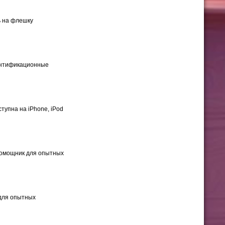
ь на флешку
дентификационные
тупна на iPhone, iPod
 помощник для опытных
 для опытных