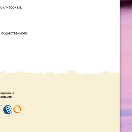
абилитронам,
е общественного
рограммы
рограмм