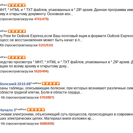
eeWare
HT, *.HTML и *.TXT файлов, упакованных в *.ZIP архив. Данная программа им
иву и открытому документу. Основная кон...
(просмотров/загрузок
4701/479
)
eeWare
 Free for Outlook Express,если Ваш почтовый ящик в формате Outlook Expres
цесс oe восстановления может быть начат в л...
Kb (просмотров/загрузок
5151/510
)
eeWare
средство просмотра *.MHT, *.HTML и *.TXT файлов, упакованных в *.ZIP архив.
ации по всему архиву и открытому доку...
(просмотров/загрузок
5520/494
)
FreeWare
болезней 2010.08
раны таблицы, описывающие болезни, при которых возникают различные симп
бласти грудной клетки, Боли в области сердца...
 Kb (просмотров/загрузок
5763/807
)
FreeWare
 Начало 3
основам электроники, объясняющий суть процессов, происходящих в совреме
их электрических цепях. Материал книги изложен кр...
 Kb (просмотров/загрузок
5686/608
)