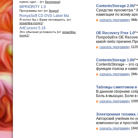
нужно сдат... (от
Катерина
)
Fr
ContentsStorage 2.0b
MPRIORITY 1.0
Средство просмотра *.M
Программы нет (от
fingert
)
навигации по всему арх
RonyaSoft CD DVD Label Ma
Я хотел бы с Вами поговорить. (от
скачать программу
4Mb 
sosamba-novg1
)
ArtCursors 5.18
Это обычная условность (от
sosamba-
Fr
OE Recovery Free 1.0
novg1
)
Попробуйте OE Recovery
какой-либо причине.Про
скачать программу
1125
Fr
ContentsStorage 1.0b
ContentsStorage – это 
функции поиска и навиг
скачать программу
2Mb 
Таблицы симптомов и 
В данном сборнике соб
Боль в мышцах, Боли в о
скачать программу
1095
Электронная техника.
Авторский учебник по 
компонентах и простейш
скачать программу
1840