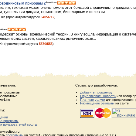
FreeWare
роводниковым приборам 2
елям, техникам может очень помочь этот большой справочник по диодам, ст
м, туннельным диодам, тиристорам, биполярным и полевым...
 Kb (просмотров/загрузок
6405/712
)
eWare
содержит основы экономической теории. В книгу вошла информация о систем
ономических систем, характеристиках рыночного хозя...
Kb (просмотров/загрузок
5570/555
)
качивания:
Сервис для разработчиков:
ые программы
Добавить программу
бесплатные
Опубликовать новость
или обзор п
n-Line
Платные услуги
для продвижения п
Размещение рекламы
на сайте
ты:
щений
ва программ
 и пользователей софта
ww.softout.ru
чать
программы
на SoftOut - сборник лучших программ (загруженно за 1 с.)