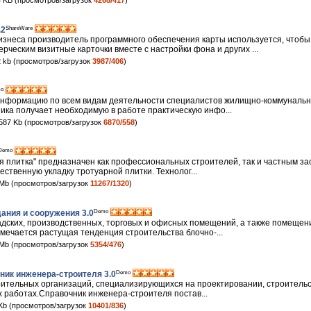
 KB (просмотров/загрузок
4268/417
)
ShareWare
.2
знеса производитель программного обеспечения карты используется, чтобы
ческим визитные карточки вместе с настройки фона и других ...
 kb (просмотров/загрузок
3987/406
)
o
нформацию по всем видам деятельности специалистов жилищно-коммунально
ика получает необходимую в работе практическую инфо...
587 Kb (просмотров/загрузок
6870/558
)
Demo
я плитка" предназначен как профессиональных строителей, так и частным з
ственную укладку тротуарной плитки. Технолог...
Mb (просмотров/загрузок
11267/1320
)
Demo
ния и сооружения 3.0
адских, производственных, торговых и офисных помещений, а также помещен
мечается растущая тенденция строительства блочно-...
Mb (просмотров/загрузок
5354/476
)
Demo
ик инженера-строителя 3.0
ительных организаций, специализирующихся на проектировании, строительс
 работах.Справочник инженера-строителя постав...
Kb (просмотров/загрузок
10401/836
)