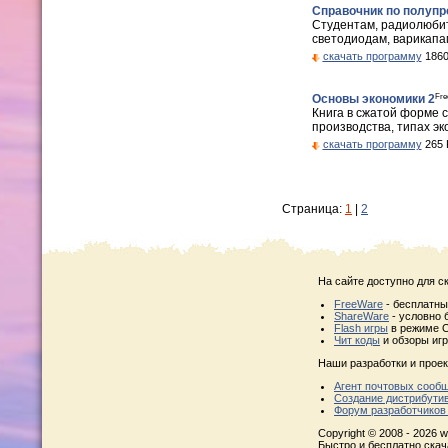
Справочник по полуп
Студентам, радиолюбит
светодиодам, варикапа
скачать программу
1860
Fre
Основы экономики 2
Книга в сжатой форме 
производства, типах эк
скачать программу
265 
Страница:
1
|
2
На сайте доступно для с
FreeWare
- бесплатн
ShareWare
- условно 
Flash игры
в режиме O
Чит коды
и обзоры игр
Наши разработки и проек
Агент почтовых сооб
Создание дистрибути
Форум разработчиков
Copyright © 2008 - 2026 w
Быстро и бесплатно ска