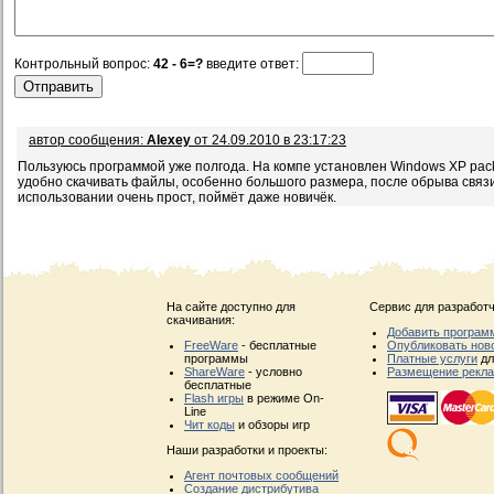
Контрольный вопрос:
42 - 6=?
введите ответ:
автор сообщения:
Alexey
от 24.09.2010 в 23:17:23
Пользуюсь программой уже полгода. На компе установлен Windows XP pack 
удобно скачивать файлы, особенно большого размера, после обрыва связи
использовании очень прост, поймёт даже новичёк.
На сайте доступно для
Сервис для разработч
скачивания:
Добавить програм
FreeWare
- бесплатные
Опубликовать нов
программы
Платные услуги
дл
ShareWare
- условно
Размещение рекл
бесплатные
Flash игры
в режиме On-
Line
Чит коды
и обзоры игр
Наши разработки и проекты:
Агент почтовых сообщений
Создание дистрибутива